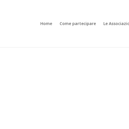
Home
Come partecipare
Le Associazi
O BUFANO