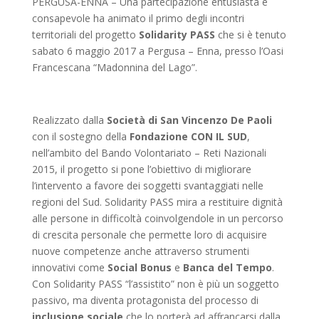
PERGUSA-ENNA – Una partecipazione entusiasta e
consapevole ha animato il primo degli incontri
territoriali del progetto
Solidarity PASS
che si è tenuto
sabato 6 maggio 2017 a Pergusa – Enna, presso l’Oasi
Francescana “Madonnina del Lago”.
Realizzato dalla
Società di San Vincenzo De Paoli
con il sostegno della
Fondazione CON IL SUD
,
nell’ambito del Bando Volontariato – Reti Nazionali
2015, il progetto si pone l’obiettivo di migliorare
l’intervento a favore dei soggetti svantaggiati nelle
regioni del Sud. Solidarity PASS mira a restituire dignità
alle persone in difficoltà coinvolgendole in un percorso
di crescita personale che permette loro di acquisire
nuove competenze anche attraverso strumenti
innovativi come
Social Bonus
e
Banca del Tempo
.
Con Solidarity PASS “l’assistito” non è più un soggetto
passivo, ma diventa protagonista del processo di
inclusione sociale
che lo porterà ad affrancarsi dalla