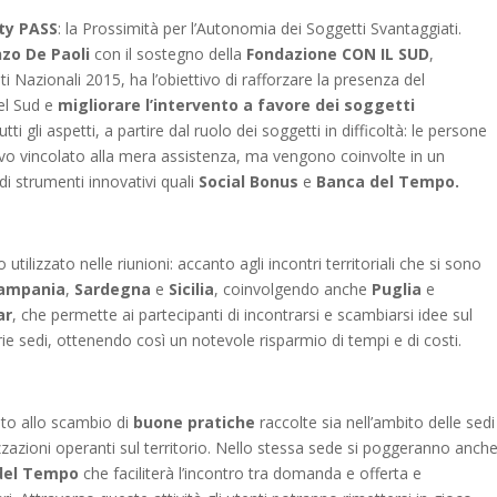
ity PASS
: la Prossimità per l’Autonomia dei Soggetti Svantaggiati.
nzo De Paoli
con il sostegno della
Fondazione CON IL SUD
,
i Nazionali 2015, ha l’obiettivo di rafforzare la presenza del
del Sud e
migliorare l’intervento a favore dei soggetti
ti gli aspetti, a partire dal ruolo dei soggetti in difficoltà: le persone
vo vincolato alla mera assistenza, ma vengono coinvolte in un
di strumenti innovativi quali
Social Bonus
e
Banca del Tempo.
ilizzato nelle riunioni: accanto agli incontri territoriali che si sono
ampania
,
Sardegna
e
Sicilia
, coinvolgendo anche
Puglia
e
ar
, che permette ai partecipanti di incontrarsi e scambiarsi idee sul
e sedi, ottenendo così un notevole risparmio di tempi e di costi.
ato allo scambio di
buone pratiche
raccolte sia nell’ambito delle sedi
nizzazioni operanti sul territorio. Nello stessa sede si poggeranno anch
del Tempo
che faciliterà l’incontro tra domanda e offerta e