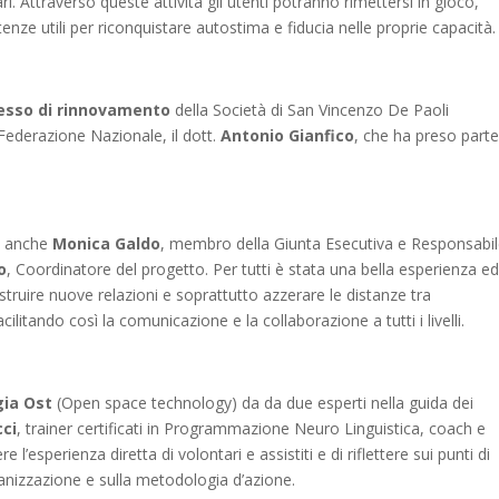
. Attraverso queste attività gli utenti potranno rimettersi in gioco,
 utili per riconquistare autostima e fiducia nelle proprie capacità.
esso di rinnovamento
della Società di San Vincenzo De Paoli
Federazione Nazionale, il dott.
Antonio Gianfico
, che ha preso parte
o anche
Monica Galdo
, membro della Giunta Esecutiva e Responsabi
o
, Coordinatore del progetto. Per tutti è stata una bella esperienza ed
struire nuove relazioni e soprattutto azzerare le distanze tra
ilitando così la comunicazione e la collaborazione a tutti i livelli.
ia Ost
(Open space technology) da da due esperti nella guida dei
cci
, trainer certificati in Programmazione Neuro Linguistica, coach e
’esperienza diretta di volontari e assistiti e di riflettere sui punti di
ganizzazione e sulla metodologia d’azione.