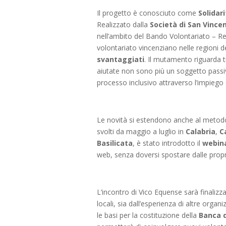
Il progetto è conosciuto come
Solidar
Realizzato dalla
Società di San Vince
nell’ambito del Bando Volontariato – Ret
volontariato vincenziano nelle regioni 
svantaggiati
. Il mutamento riguarda tut
aiutate non sono più un soggetto passi
processo inclusivo attraverso l’impiego 
Le novità si estendono anche al metodo ut
svolti da maggio a luglio in
Calabria
,
C
Basilicata
, è stato introdotto il
webin
web, senza doversi spostare dalle propri
L’incontro di Vico Equense sarà finalizz
locali, sia dall’esperienza di altre orga
le basi per la costituzione della
Banca 