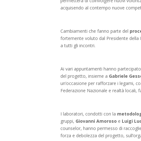
permetterà di coinvolgere nuovi volontari
acquisendo al contempo nuove competenze
Cambiamenti che fanno parte del
proc
fortemente voluto dal Presidente della 
a tutti gli incontri.
Ai vari appuntamenti hanno partecipat
del progetto, insieme a
Gabriele Gess
un’occasione per rafforzare i legami, co
Federazione Nazionale e realtà locali, fac
I laboratori, condotti con la
metodolog
gruppi,
Giovanni Amoroso
e
Luigi Lu
counselor, hanno permesso di raccogliere l
forza e debolezza del progetto, sull’or