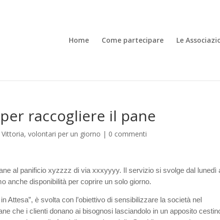
Home
Come partecipare
Le Associazi
 per raccogliere il pane
|
Vittoria
,
volontari per un giorno
|
0 commenti
ne al panificio xyzzzz di via xxxyyyy. Il servizio si svolge dal lunedì 
mo anche disponibilità per coprire un solo giorno.
in Attesa”, è svolta con l’obiettivo di sensibilizzare la società nel
ne che i clienti donano ai bisognosi lasciandolo in un apposito cestin