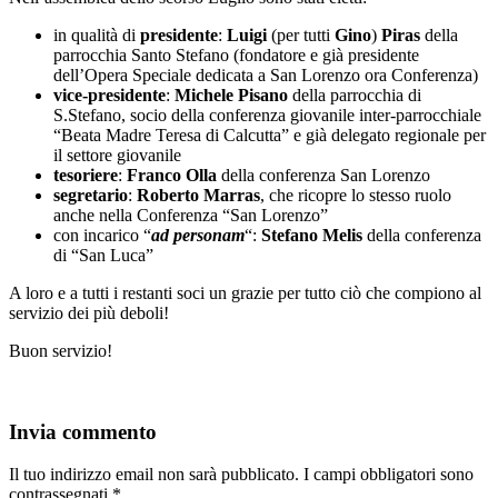
in qualità di
presidente
:
Luigi
(per tutti
Gino
)
Piras
della
parrocchia Santo Stefano (fondatore e già presidente
dell’Opera Speciale dedicata a San Lorenzo ora Conferenza)
vice-presidente
:
Michele Pisano
della parrocchia di
S.Stefano, socio della conferenza giovanile inter-parrocchiale
“Beata Madre Teresa di Calcutta” e già delegato regionale per
il settore giovanile
tesoriere
:
Franco Olla
della conferenza San Lorenzo
segretario
:
Roberto Marras
, che ricopre lo stesso ruolo
anche nella Conferenza “San Lorenzo”
con incarico “
ad personam
“:
Stefano Melis
della conferenza
di “San Luca”
A loro e a tutti i restanti soci un grazie per tutto ciò che compiono al
servizio dei più deboli!
Buon servizio!
Invia commento
Il tuo indirizzo email non sarà pubblicato.
I campi obbligatori sono
contrassegnati
*