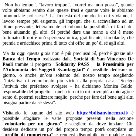
“Non ho tempo”, “lavoro troppo”, “vorrei ma non posso”, quante
volte abbiamo sentito dire queste frasi e quante volte le abbiamo
pronunciate noi stessi! La frenesia del mondo in cui viviamo, il
lavoro sempre più esigente, gli impegni che si accavallano ad un
ritmo pressante, letteralmente ci rubano la possibilità di farci del
bene aiutando gli altri. Sì perché dare una mano a chi è meno
fortunato di noi è un’esperienza unica, gratificante, stimolante, che
premia e arricchisce prima di tutto chi offre un po’ di sé agli altri.
Ma da oggi questa gioia non è più preclusa! Sì, perché grazie alla
Banca del Tempo
realizzata dalla
Società di San Vincenzo De
Paoli
tramite il progetto “
Solidarity PASS – la Prossimità per
l’Autonomia dei Soggetti Svantaggiati
” è possibile dedicare un
giorno, o anche un’ora soltanto del nostro tempo scegliendo
l’iniziativa di volontariato più vicina alla propria casa: “Scelgo
l’attività che preferisco svolgere – ha dichiarato Monica Galdo,
responsabile del progetto – quella in cui io mi trovo più a mio agio e
sento di potermi realizzare meglio, perché per fare del bene agli altri
bisogna partire da sé stessi”.
Visitando le pagine del sito web
https://bdtsanvincenzo.it/
è
possibile sfogliare le varie proposte presenti nella sezione
“
volontario per un giorno
” e scegliere da dove iniziare. Chi
desidera dedicare un po’ del proprio tempo potrà compilare un
“
profilo di competenza
” e rendersi disponibile per qualche ora.