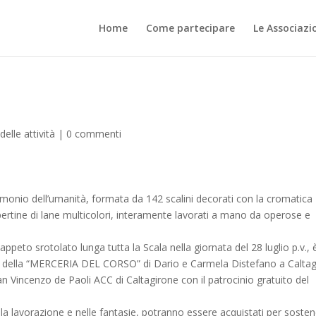
Home
Come partecipare
Le Associazi
delle attività
|
0 commenti
onio dell’umanità, formata da 142 scalini decorati con la cromatica
pertine di lane multicolori, interamente lavorati a mano da operose e
ppeto srotolato lunga tutta la Scala nella giornata del 28 luglio p.v., 
lità della “MERCERIA DEL CORSO” di Dario e Carmela Distefano a Calta
n Vincenzo de Paoli ACC di Caltagirone con il patrocinio gratuito del
ella lavorazione e nelle fantasie, potranno essere acquistati per sostene