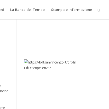
oni
La Banca del Tempo
Stampa e informazione
è
girone
re il