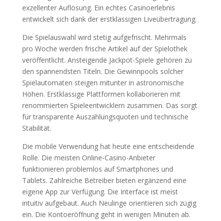
exzellenter Auflösung. Ein echtes Casinoerlebnis
entwickelt sich dank der erstklassigen Liveübertragung.
Die Spielauswahl wird stetig aufgefrischt. Mehrmals
pro Woche werden frische Artikel auf der Spielothek
veröffentlicht. Ansteigende Jackpot-Spiele gehören zu
den spannendsten Titeln. Die Gewinnpools solcher
Spielautomaten steigen mitunter in astronomische
Höhen. Erstklassige Plattformen kollaborieren mit
renommierten Spieleentwicklern zusammen. Das sorgt
für transparente Auszahlungsquoten und technische
Stabilität.
Die mobile Verwendung hat heute eine entscheidende
Rolle. Die meisten Online-Casino-Anbieter
funktionieren problemlos auf Smartphones und
Tablets. Zahlreiche Betreiber bieten ergänzend eine
eigene App zur Verfügung. Die Interface ist meist
intuitiv aufgebaut. Auch Neulinge orientieren sich zügig
ein. Die Kontoeröffnung geht in wenigen Minuten ab.