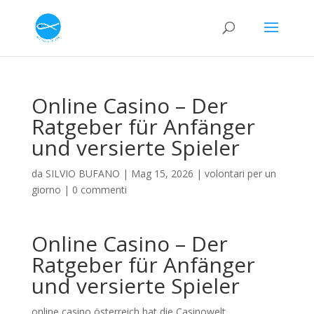
Online Casino – Der
Ratgeber für Anfänger
und versierte Spieler
da
SILVIO BUFANO
|
Mag 15, 2026
|
volontari per un
giorno
|
0 commenti
Online Casino – Der
Ratgeber für Anfänger
und versierte Spieler
online casino österreich hat die Casinowelt