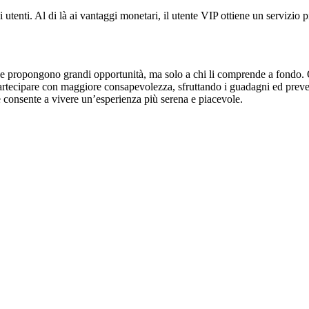
utenti. Al di là ai vantaggi monetari, il utente VIP ottiene un servizio p
 propongono grandi opportunità, ma solo a chi li comprende a fondo. Og
partecipare con maggiore consapevolezza, sfruttando i guadagni ed preven
consente a vivere un’esperienza più serena e piacevole.