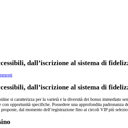
essibili, dall’iscrizione al sistema di fideli
mmenti
essibili, dall’iscrizione al sistema di fideli
online si caratterizza per la varietà e la diversità dei bonus immediato s
ente con opportunità specifiche. Possedere una approfondita padronanza d
i proposte, dal momento dell’registrazione fino ai circoli VIP più selezio
sino