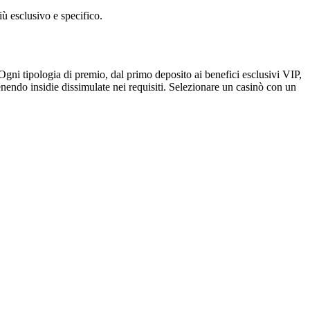
iù esclusivo e specifico.
ni tipologia di premio, dal primo deposito ai benefici esclusivi VIP,
endo insidie dissimulate nei requisiti. Selezionare un casinò con un