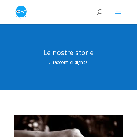
Le nostre storie
... racconti di dignità