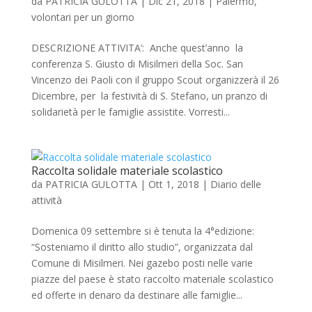
da
PATRICIA GULOTTA
|
Dic 21, 2018
|
Palermo
,
volontari per un giorno
DESCRIZIONE ATTIVITA’: Anche quest’anno la
conferenza S. Giusto di Misilmeri della Soc. San
Vincenzo dei Paoli con il gruppo Scout organizzerà il 26
Dicembre, per la festività di S. Stefano, un pranzo di
solidarietà per le famiglie assistite. Vorresti...
Raccolta solidale materiale scolastico
da
PATRICIA GULOTTA
|
Ott 1, 2018
|
Diario delle
attività
Domenica 09 settembre si è tenuta la 4°edizione:
“Sosteniamo il diritto allo studio”, organizzata dal
Comune di Misilmeri. Nei gazebo posti nelle varie
piazze del paese è stato raccolto materiale scolastico
ed offerte in denaro da destinare alle famiglie...